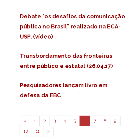
Debate "os desafios da comunicação
pública no Brasil" realizado na ECA-
USP. (vídeo)
Transbordamento das fronteiras
entre público e estatal (26.04.17)
Pesquisadores lançam livro em
defesa da EBC
«
1
2
3
4
5
6
7
8
9
10
11
»