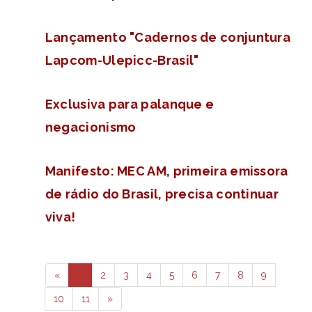
Lançamento "Cadernos de conjuntura
Lapcom-Ulepicc-Brasil"
Exclusiva para palanque e
negacionismo
Manifesto: MEC AM, primeira emissora
de rádio do Brasil, precisa continuar
viva!
«
1
2
3
4
5
6
7
8
9
10
11
»