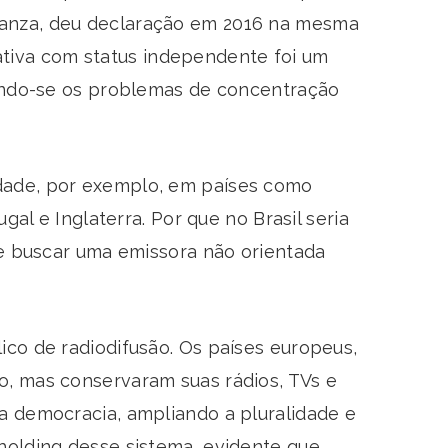
Lanza, deu declaração em 2016 na mesma
rnativa com status independente foi um
rando-se os problemas de concentração
idade, por exemplo, em países como
gal e Inglaterra. Por que no Brasil seria
de buscar uma emissora não orientada
ico de radiodifusão. Os países europeus,
o, mas conservaram suas rádios, TVs e
a democracia, ampliando a pluralidade e
holding desse sistema, evidente que