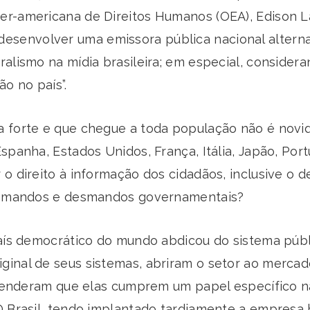
er-americana de Direitos Humanos (OEA), Edison 
a de desenvolver uma emissora pública nacional alte
ralismo na mídia brasileira; em especial, conside
o no país”.
a forte e que chegue a toda população não é nov
panha, Estados Unidos, França, Itália, Japão, Portu
 o direito à informação dos cidadãos, inclusive o 
aos mandos e desmandos governamentais?
país democrático do mundo abdicou do sistema públ
inal de seus sistemas, abriram o setor ao mercad
entenderam que elas cumprem um papel específico n
O Brasil, tendo implantado tardiamente a empresa 