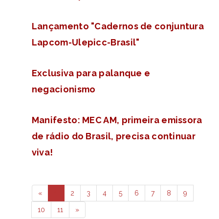
Lançamento "Cadernos de conjuntura
Lapcom-Ulepicc-Brasil"
Exclusiva para palanque e
negacionismo
Manifesto: MEC AM, primeira emissora
de rádio do Brasil, precisa continuar
viva!
«
1
2
3
4
5
6
7
8
9
10
11
»